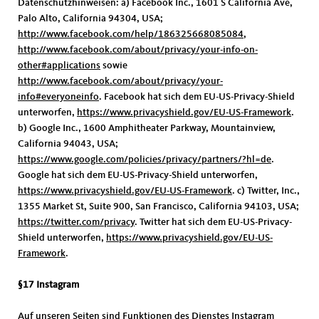
Datenschutzhinweisen: a) Facebook Inc., 1601 S California Ave,
Palo Alto, California 94304, USA;
http://www.facebook.com/help/186325668085084
,
http://www.facebook.com/about/privacy/your-info-on-
other#applications
sowie
http://www.facebook.com/about/privacy/your-
info#everyoneinfo
. Facebook hat sich dem EU-US-Privacy-Shield
unterworfen,
https://www.privacyshield.gov/EU-US-Framework
.
b) Google Inc., 1600 Amphitheater Parkway, Mountainview,
California 94043, USA;
https://www.google.com/policies/privacy/partners/?hl=de
.
Google hat sich dem EU-US-Privacy-Shield unterworfen,
https://www.privacyshield.gov/EU-US-Framework
. c) Twitter, Inc.,
1355 Market St, Suite 900, San Francisco, California 94103, USA;
https://twitter.com/privacy
. Twitter hat sich dem EU-US-Privacy-
Shield unterworfen,
https://www.privacyshield.gov/EU-US-
Framework
.
§17 Instagram
Auf unseren Seiten sind Funktionen des Dienstes Instagram