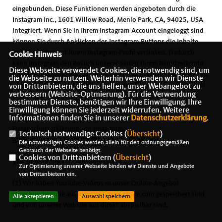
eingebunden. Diese Funktionen werden angeboten durch die
Instagram Inc., 1601 Willow Road, Menlo Park, CA, 94025, USA
integriert. Wenn Sie in Ihrem Instagram-Account eingeloggt sind
können Sie durch Anklicken des Instagram-Buttons die Inhalte
unserer Seiten mit Ihrem Instagram-Profil verlinken. Dadurch
Cookie Hinweis
kann Instagram den Besuch unserer Seiten Ihrem Benutzerkonto
Diese Webseite verwendet Cookies, die notwendig sind, um
zuordnen. Wir weisen darauf hin, dass wir als Anbieter der Seiten
die Webseite zu nutzen. Weiterhin verwenden wir Dienste
keine Kenntnis vom Inhalt der u?bermittelten Daten sowie deren
von Drittanbietern, die uns helfen, unser Webangebot zu
verbessern (Website-Optmierung). Für die Verwendung
Nutzung durch Instagram erhalten.
bestimmter Dienste, benötigen wir Ihre Einwilligung. Ihre
Einwilligung können Sie jederzeit widerrufen. Weitere
Informationen finden Sie in unserer
Weitere Informationen hierzu finden Sie in der
Datenschutzerklärung
.
Datenschutzerklärung von Instagram:
Technisch notwendige Cookies (
Übersicht
)
https://instagram.com/about/legal/privacy/
Die notwendigen Cookies werden allein für den ordnungsgemäßen
Gebrauch der Webseite benötigt.
Cookies von Drittanbietern (
Übersicht
)
§18 Einbindung von YouTube-Videos
Zur Optimierung unserer Webseite binden wir Dienste und Angebote
von Drittanbietern ein.
(1) Wir haben YouTube-Videos in unser Online-Angebot
eingebunden, die auf http://www.YouTube.com gespeichert sind
Alle akzeptieren
Auswahl speichern
und von unserer Website aus direkt abspielbar sind.