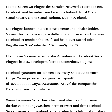
Hierbei setzen wir Plugins des sozialen Netzwerks Facebook ein.
Facebook wird betrieben von Facebook Ireland Ltd., 4 Grand
Canal Square, Grand Canal Harbour, Dublin 2, Irland.
Die Plugins können Interaktionselemente und Inhalte (Bilder,
Videos, Textbeiträge etc.) darstellen und sind an einem Logo von
Facebook erkennbar. (helles "f" auf hellblauer Kachel oder
Begriffe wie "Like" oder dem "Daumen-Symbol")
Hier finden Sie eine Liste und das Aussehen von Facebook Social
Plugins:
https://developers.facebook.com/docs/plugins/
Facebook garantiert im Rahmen des Privcy-Shield-Abkommen
(
https://www.privacyshield.gov/participant?
id=a2zt0000000GnywAAC&status=Active
) das europäische
Datenschutzrecht einzuhalten.
Wenn Sie unsere Seiten besuchen, wird über das Plugin eine
direkte Verbindung zwischen Ihrem Browser und dem Facebook-
Server hergestellt. Facebook erhält dadurch die Information, dass