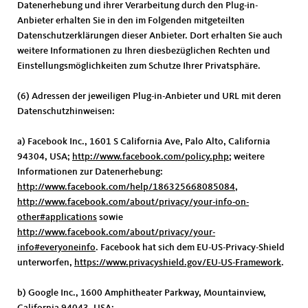
Datenerhebung und ihrer Verarbeitung durch den Plug-in-
Anbieter erhalten Sie in den im Folgenden mitgeteilten
Datenschutzerklärungen dieser Anbieter. Dort erhalten Sie auch
weitere Informationen zu Ihren diesbezüglichen Rechten und
Einstellungsmöglichkeiten zum Schutze Ihrer Privatsphäre.
(6) Adressen der jeweiligen Plug-in-Anbieter und URL mit deren
Datenschutzhinweisen:
a) Facebook Inc., 1601 S California Ave, Palo Alto, California
94304, USA;
http://www.facebook.com/policy.php
; weitere
Informationen zur Datenerhebung:
http://www.facebook.com/help/186325668085084
,
http://www.facebook.com/about/privacy/your-info-on-
other#applications
sowie
http://www.facebook.com/about/privacy/your-
info#everyoneinfo
. Facebook hat sich dem EU-US-Privacy-Shield
unterworfen,
https://www.privacyshield.gov/EU-US-Framework
.
b) Google Inc., 1600 Amphitheater Parkway, Mountainview,