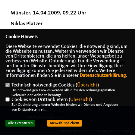
Münster, 14.04.2009, 09:22 Uhr
Niklas Plätzer
Cookie Hinweis
Diese Webseite verwendet Cookies, die notwendig sind, um
die Webseite zu nutzen. Weiterhin verwenden wir Dienste
Webseite
von Drittanbietern, die uns helfen, unser Webangebot zu
verbessern (Website-Optmierung). Für die Verwendung
der Jungen
bestimmter Dienste, benötigen wir Ihre Einwilligung. Ihre
Union
Einwilligung können Sie jederzeit widerrufen. Weitere
Informationen finden Sie in unserer
Datenschutzerklärung
.
Münster
Technisch notwendige Cookies (
Übersicht
)
IMPRESSUM
DATENSCHUTZ
KONTAKT
Die notwendigen Cookies werden allein für den ordnungsgemäßen
Gebrauch der Webseite benötigt.
Cookies von Drittanbietern (
Übersicht
)
Zur Optimierung unserer Webseite binden wir Dienste und Angebote
von Drittanbietern ein.
@2026 Junge Union Münster
Alle Rechte vorbehalten.
Alle akzeptieren
Auswahl speichern
REALISATION: SHARKNESS MEDIA GMBH & CO. KG