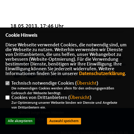
18.05.2013, 17:46 Uhr
Cookie Hinweis
Diese Webseite verwendet Cookies, die notwendig sind, um
die Webseite zu nutzen. Weiterhin verwenden wir Dienste
von Drittanbietern, die uns helfen, unser Webangebot zu
Webseite
verbessern (Website-Optmierung). Für die Verwendung
bestimmter Dienste, benötigen wir Ihre Einwilligung. Ihre
der Jungen
Einwilligung können Sie jederzeit widerrufen. Weitere
Union
Informationen finden Sie in unserer
Datenschutzerklärung
.
Münster
Technisch notwendige Cookies (
Übersicht
)
Die notwendigen Cookies werden allein für den ordnungsgemäßen
IMPRESSUM
DATENSCHUTZ
KONTAKT
Gebrauch der Webseite benötigt.
Cookies von Drittanbietern (
Übersicht
)
Zur Optimierung unserer Webseite binden wir Dienste und Angebote
von Drittanbietern ein.
@2026 Junge Union Münster
Alle Rechte vorbehalten.
Alle akzeptieren
Auswahl speichern
REALISATION: SHARKNESS MEDIA GMBH & CO. KG