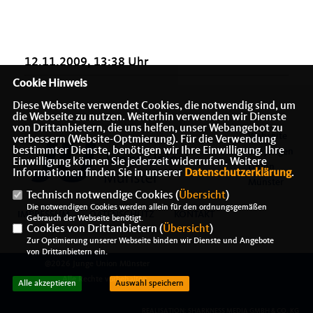
12.11.2009, 13:38 Uhr
Cookie Hinweis
Diese Webseite verwendet Cookies, die notwendig sind, um
die Webseite zu nutzen. Weiterhin verwenden wir Dienste
von Drittanbietern, die uns helfen, unser Webangebot zu
Webseite
verbessern (Website-Optmierung). Für die Verwendung
bestimmter Dienste, benötigen wir Ihre Einwilligung. Ihre
der Jungen
Einwilligung können Sie jederzeit widerrufen. Weitere
Union
Informationen finden Sie in unserer
Datenschutzerklärung
.
Münster
Technisch notwendige Cookies (
Übersicht
)
Die notwendigen Cookies werden allein für den ordnungsgemäßen
IMPRESSUM
DATENSCHUTZ
KONTAKT
Gebrauch der Webseite benötigt.
Cookies von Drittanbietern (
Übersicht
)
Zur Optimierung unserer Webseite binden wir Dienste und Angebote
von Drittanbietern ein.
@2026 Junge Union Münster
Alle Rechte vorbehalten.
Alle akzeptieren
Auswahl speichern
REALISATION: SHARKNESS MEDIA GMBH & CO. KG