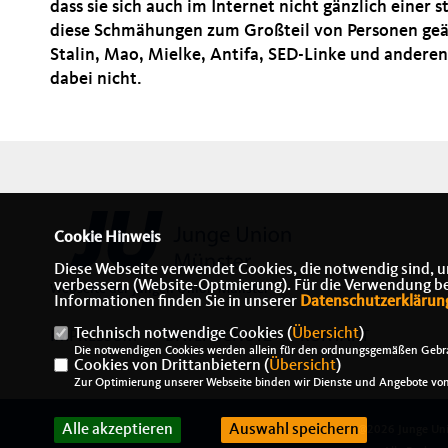
dass sie sich auch im Internet nicht gänzlich einer
diese Schmähungen zum Großteil von Personen geäuß
Stalin, Mao, Mielke, Antifa, SED-Linke und andere
dabei nicht.
Cookie Hinweis
Diese Webseite verwendet Cookies, die notwendig sind, u
verbessern (Website-Optmierung). Für die Verwendung best
Webseite der Jungen Union Münster
Informationen finden Sie in unserer
Datenschutzerklärun
Technisch notwendige Cookies (
Übersicht
)
IMPRESSUM
DATENSCHUTZ
KONTAKT
Die notwendigen Cookies werden allein für den ordnungsgemäßen Gebra
Cookies von Drittanbietern (
Übersicht
)
Zur Optimierung unserer Webseite binden wir Dienste und Angebote von 
Alle akzeptieren
Auswahl speichern
@2026 Junge Uni