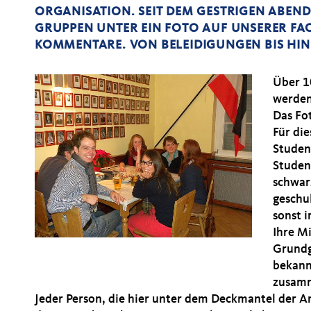
ORGANISATION. SEIT DEM GESTRIGEN ABEN
GRUPPEN UNTER EIN FOTO AUF UNSERER FA
KOMMENTARE. VON BELEIDIGUNGEN BIS HIN
Über 1
werden
Das Fot
Für die
Studen
Studen
schwar
geschul
sonst 
Ihre M
Grundg
bekann
zusam
Jeder Person, die hier unter dem Deckmantel der An