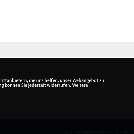
rittanbietern, die uns helfen, unser Webangebot zu
ng können Sie jederzeit widerrufen. Weitere
REALISATION: SHARKNESS MEDIA GMBH & CO. KG