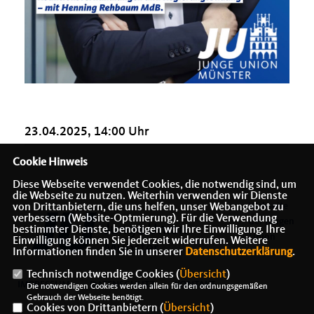
23.04.2025, 14:00 Uhr
Cookie Hinweis
Diese Webseite verwendet Cookies, die notwendig sind, um
die Webseite zu nutzen. Weiterhin verwenden wir Dienste
Webseite
von Drittanbietern, die uns helfen, unser Webangebot zu
verbessern (Website-Optmierung). Für die Verwendung
der Jungen
bestimmter Dienste, benötigen wir Ihre Einwilligung. Ihre
Union
Einwilligung können Sie jederzeit widerrufen. Weitere
Informationen finden Sie in unserer
Datenschutzerklärung
.
Münster
Technisch notwendige Cookies (
Übersicht
)
IMPRESSUM
DATENSCHUTZ
KONTAKT
Die notwendigen Cookies werden allein für den ordnungsgemäßen
Gebrauch der Webseite benötigt.
Cookies von Drittanbietern (
Übersicht
)