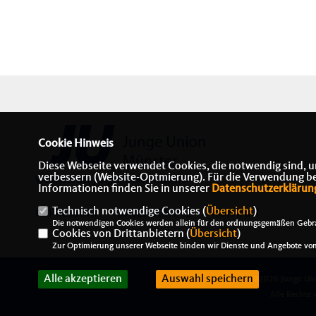
Cookie Hinweis
Diese Webseite verwendet Cookies, die notwendig sind, u
verbessern (Website-Optmierung). Für die Verwendung best
Webseite der Jungen Union Münster
Informationen finden Sie in unserer
Datenschutzerklärun
Technisch notwendige Cookies (
Übersicht
)
IMPRESSUM
DATENSCHUTZ
KONTAKT
Die notwendigen Cookies werden allein für den ordnungsgemäßen Gebra
Cookies von Drittanbietern (
Übersicht
)
Zur Optimierung unserer Webseite binden wir Dienste und Angebote von 
Alle akzeptieren
Auswahl speichern
@2026 Junge Uni
Alle Rechte 