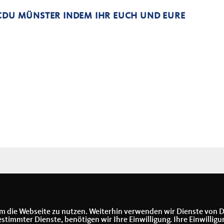
 CDU MÜNSTER INDEM IHR EUCH UND EURE
m die Webseite zu nutzen. Weiterhin verwenden wir Dienste von D
immter Dienste, benötigen wir Ihre Einwilligung. Ihre Einwilligu