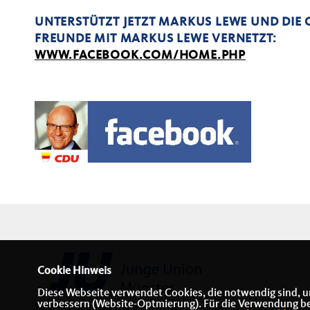
UNTERSTÜTZT JETZT MARKUS LEWE UND DIE
FREUNDE MIT MARKUS LEWE VERNETZT:
WWW.FACEBOOK.COM/HOME.PHP
Cookie Hinweis
Diese Webseite verwendet Cookies, die notwendig sind, u
verbessern (Website-Optmierung). Für die Verwendung best
Webseite der Jungen Union Münster